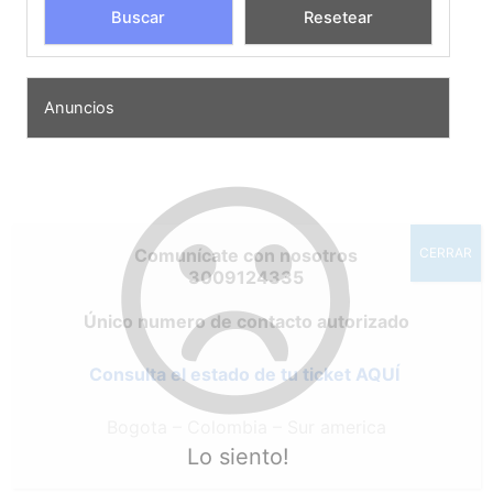
Anuncios
Comunícate con nosotros
CERRAR
3009124335
Único numero de contacto autorizado
Consulta el estado de tu ticket AQUÍ
Bogota – Colombia – Sur america
Lo siento!