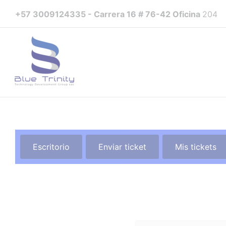
Ir
+57 3009124335 - Carrera 16 # 76-42 Oficina
204
al
contenido
Escritorio
Enviar ticket
Mis tickets